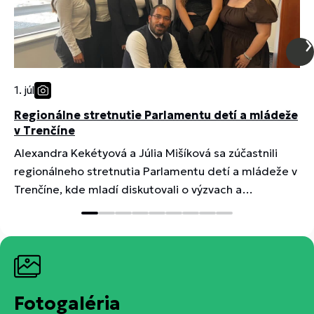
1. júl
2
Regionálne stretnutie Parlamentu detí a mládeže
v Trenčíne
Alexandra Kekétyová a Júlia Mišíková sa zúčastnili
M
regionálneho stretnutia Parlamentu detí a mládeže v
L
Trenčíne, kde mladí diskutovali o výzvach a
m
možnostiach zlepšenia života detí a mládeže v
p
Trenčianskom kraji.
p
Fotogaléria