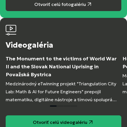
Otvoriť celú fotogalériu
Videogaléria
The Monument to the victims of World War
H
II and the Slovak National Uprising in
P
Považská Bystrica
Me
Medzinárodný eTwinning projekt "Triangulation City
La
Lab: Math & AI for Future Engineers" prepojil
ma
matematiku, digitálne nástroje a tímovú spoluprácu
pr
pri riešení reálnych meracích úloh v mestskom
pr
prostredí.
Otvoriť celú videogalériu