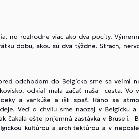
udia, no rozhodne viac ako dva pocity. Výmen
tku dobu, akou sú dva týždne. Strach, nervoz
 pred odchodom do Belgicka sme sa veľmi nev
arkovisko, odkiaľ mala začať naša cesta. Vo
 deky a vankúše a išli spať. Ráno sa atmo
 deje. Veď o chvíľu sme naozaj v Belgicku 
ak čakala ešte príjemná zastávka v Bruseli.
elgickou kultúrou a architektúrou a v nepo