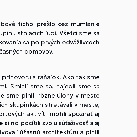
robové ticho prešlo cez mumlanie
upinu stojacich ľudí. Všetci sme sa
rkovania sa po prvých odvážlivcoch
 dočasných domovov.
u príhovoru a raňajok. Ako tak sme
i. Smiali sme sa, najedli sme sa
e sme plnili rôzne úlohy v meste
ch skupinkách stretávali v meste,
rtových aktivít mohli spoznať aj
ilno pocítili svoju súťaživosť a aj
vali úžasnú architektúru a plnili