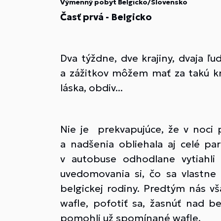
Výmenný pobyt Belgicko/Slovensko
Časť prvá - Belgicko
Dva týždne, dve krajiny, dvaja ľ
a zážitkov môžem mať za takú krá
láska, obdiv...
Nie je prekvapujúce, že v noci
a nadšenia obliehala aj celé p
v autobuse odhodlane vytiahli
uvedomovania si, čo sa vlastne
belgickej rodiny. Predtým nás vš
wafle, pofotiť sa, žasnúť nad b
pomohli už spomínané wafle.