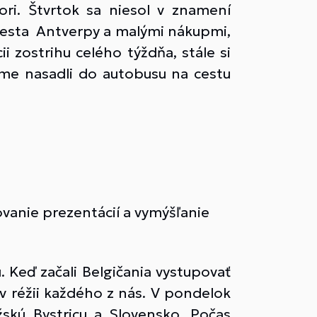
ri. Štvrtok sa niesol v znamení
 mesta Antverpy a malými nákupmi,
i zostrihu celého týždňa, stále si
sme nasadli do autobusu na cestu
vanie prezentácií a vymýšľanie
 Keď začali Belgičania vystupovať
 v réžii každého z nás. V pondelok
skú Bystricu a Slovensko. Počas