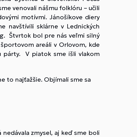
me venovali nášmu folklóru – učili
udovými motívmi. Jánošíkove diery
 navštívili sklárne v Lednických
. Štvrtok bol pre nás veľmi silný
 športovom areáli v Orlovom, kde
ú párty. V piatok sme išli vlakom
e to najťažšie. Objímali sme sa
á nedávala zmysel, aj keď sme boli