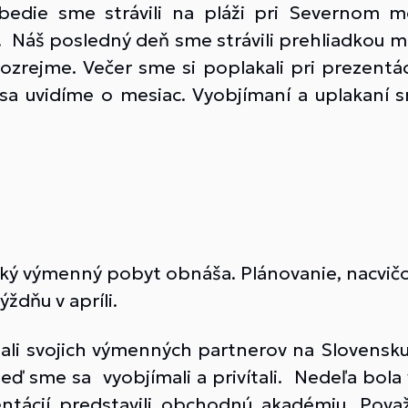
bedie sme strávili na pláži pri Severnom mo
. Náš posledný deň sme strávili prehliadkou
zrejme. Večer sme si poplakali pri prezentáci
 sa uvidíme o mesiac. Vyobjímaní a uplakaní 
taký výmenný pobyt obnáša. Plánovanie, nacvičo
ždňu v apríli.
ali svojich výmenných partnerov na Slovensku.
eď sme sa vyobjímali a privítali. Nedeľa bola
ácií predstavili obchodnú akadémiu, Považ