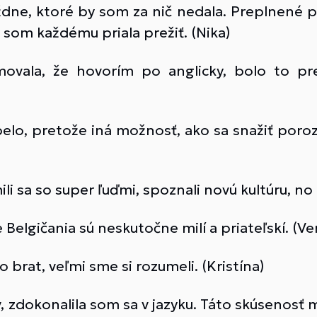
týždne, ktoré by som za nič nedala. Preplnené
 som každému priala prežiť. (Nika)
ovala, že hovorím po anglicky, bolo to pr
pelo, pretože iná možnosť, ako sa snažiť por
li sa so super ľuďmi, spoznali novú kultúru, no aj
 Belgičania sú neskutočne milí a priateľskí. (Ve
brat, veľmi sme si rozumeli. (Kristína)
 zdokonalila som sa v jazyku. Táto skúsenosť 