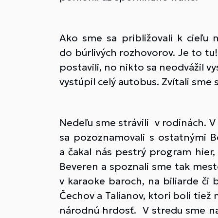
Ako sme sa približovali k cieľu
do búrlivých rozhovorov. Je to tu!
postavili, no nikto sa neodvážil 
vystúpil celý autobus. Zvítali sme
Nedeľu sme strávili v rodinách. V
sa pozoznamovali s ostatnými Be
a čakal nás pestrý program hier
Beveren a spoznali sme tak mesto
v karaoke baroch, na biliarde č
Čechov a Talianov, ktorí boli tiež
národnú hrdosť. V stredu sme nav