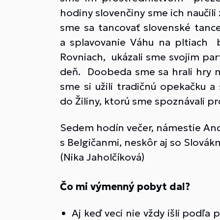
hodiny slovenčiny sme ich naučili
sme sa tancovať slovenské tance,
a splavovanie Váhu na pltiach b
Rovniach, ukázali sme svojim par
deň. Doobeda sme sa hrali hry n
sme si užili tradičnú opekačku a
do Žiliny, ktorú sme spoznávali p
Sedem hodín večer, námestie Andre
s Belgičanmi, neskôr aj so Slovákmi
(Nika Jaholčíková)
Čo mi výmenný pobyt dal?
Aj keď veci nie vždy išli podľa