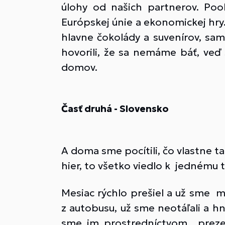
úlohy od našich partnerov. Poo
Európskej únie a ekonomickej hry
hlavne čokolády a suvenírov, samo
hovorili, že sa nemáme báť, veď
domov.
Časť druhá - Slovensko
A doma sme pocítili, čo vlastne 
hier, to všetko viedlo k jednému tý
Mesiac rýchlo prešiel a už sme m
z autobusu, už sme neotáľali a hn
sme im prostredníctvom prezent