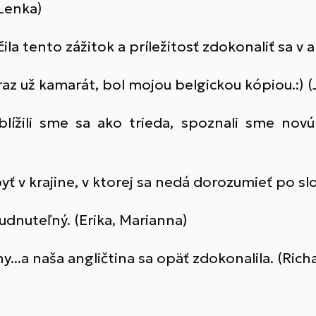
Lenka)
 tento zážitok a príležitosť zdokonaliť sa v ang
az už kamarát, bol mojou belgickou kópiou.:) (
zblížili sme sa ako trieda, spoznali sme novú 
byť v krajine, v ktorej sa nedá dorozumieť po sl
udnuteľný. (Erika, Marianna)
y...a naša angličtina sa opäť zdokonalila. (Ric