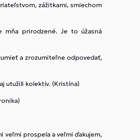
 priateľstvom, zážitkami, smiechom
e mňa prirodzené. Je to úžasná
ozumieť a zrozumiteľne odpovedať,
 utužili kolektív. (Kristína)
ronika)
mi veľmi prospela a veľmi ďakujem,