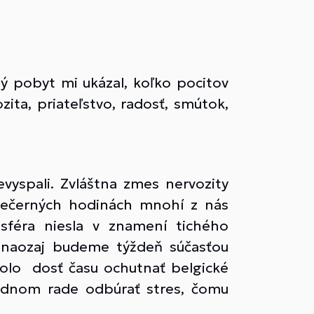
ný pobyt mi ukázal, koľko pocitov
ita, priateľstvo, radosť, smútok,
yspali. Zvláštna zmes nervozity
 večerných hodinách mnohí z nás
sféra niesla v znamení tichého
a naozaj budeme týždeň súčasťou
 Bolo dosť času ochutnať belgické
slednom rade odbúrať stres, čomu