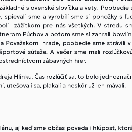
 základné slovenské slovíčka a vety. Poobedie s
 spievali sme a vyrobili sme si ponožky s ľ
oli zážitkom pre nás všetkých. V stredu sme
tnerom Púchov a potom sme si zahrali bowling
a Považskom hrade, poobedie sme strávili v
 športové súťaže. A večer sme mali rozlúčkov
rostredníctvom zábavných hier.
ja Hlinku. Čas rozlúčiť sa, to bolo jednoznačn
, utešovali sa, plakali a neskôr už len mávali.
 plánu, aj keď sme občas povedali hlúposť, ktor