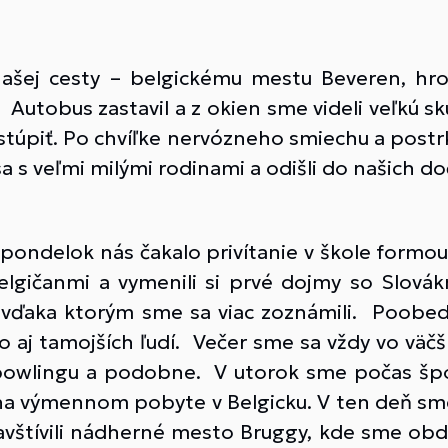
 našej cesty – belgickému mestu Beveren, h
 Autobus zastavil a z okien sme videli veľkú sk
vystúpiť. Po chvíľke nervózneho smiechu a post
 sa s veľmi milými rodinami a odišli do našich
 pondelok nás čakalo privítanie v škole formo
lgičanmi a vymenili si prvé dojmy so Slovákm
, vďaka ktorým sme sa viac zoznámili. Poobed
 aj tamojších ľudí. Večer sme sa vždy vo väčší
i bowlingu a podobne. V utorok sme počas špo
 na výmennom pobyte v Belgicku. V ten deň sme s
štívili nádherné mesto Bruggy, kde sme obdivo