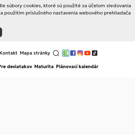
e súbory cookies, ktoré sú použité za účelom sledovania
 a použitím príslušného nastavenia webového prehliadača
Kontakt
Mapa stránky
Edupage
Facebook
Instagram
YouTube
TikTok
Pre deviatakov
Maturita
Plánovací kalendár