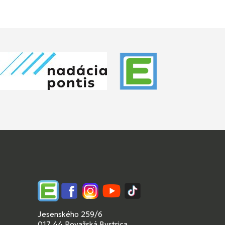
Edupage
Facebook
Instagram
YouTube
TikTok
Jesenského 259/6
017 44 Považská Bystrica