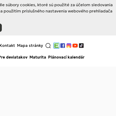
e súbory cookies, ktoré sú použité za účelom sledovania
 a použitím príslušného nastavenia webového prehliadača
Kontakt
Mapa stránky
Edupage
Facebook
Instagram
YouTube
TikTok
Pre deviatakov
Maturita
Plánovací kalendár