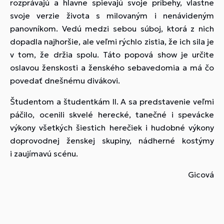
rozprávajú a hlavne spievajú svoje príbehy, vlastne
svoje verzie života s milovaným i nenávideným
panovníkom. Vedú medzi sebou súboj, ktorá z nich
dopadla najhoršie, ale veľmi rýchlo zistia, že ich sila je
v tom, že držia spolu. Táto popová show je určite
oslavou ženskosti a ženského sebavedomia a má čo
povedať dnešnému divákovi.
Študentom a študentkám II. A sa predstavenie veľmi
páčilo, ocenili skvelé herecké, tanečné i spevácke
výkony všetkých šiestich herečiek i hudobné výkony
doprovodnej ženskej skupiny, nádherné kostýmy
i zaujímavú scénu.
Gicová