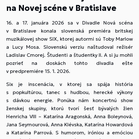
na Novej scéne v Bratislave
16. a 17. januára 2026 sa v Divadle Nová scéna
v Bratislave konala slovenská premiéra britskej
muzikálovej show SIX, ktorej autormi sú Toby Marlow
a Lucy Mosa. Slovenskú verziu naštudoval režisér
Ladislav Cmorej. Študenti a študentky II. A si ju mohli
pozrieť na doskách tohto divadla ešte
v predpremiére 15. 1. 2026.
Six je inscenácia, v ktorej sa spája história
s popkultúrou, tanec s hudbou, herecké výkony
s dávkou energie. Ponúka nám koncertnú show
ženskej skupiny, ktorú tvorí šesť bývalých žien
Henricha VIII – Katarína Aragonská, Anna Boleynová,
Jana Seymourová, Anna Klévska, Katarína Howardová
a Katarína Parrová. S humorom, iróniou a emóciou