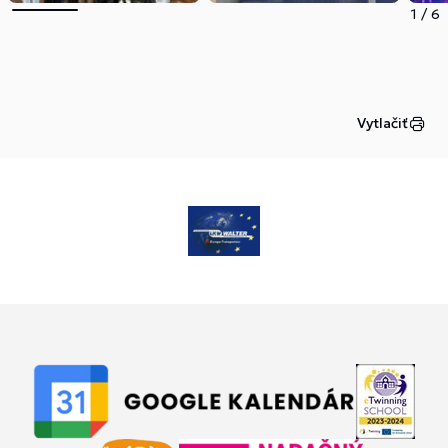
1
/
6
Vytlačiť