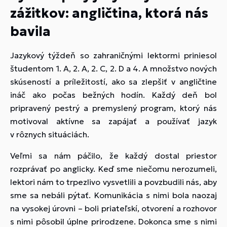
zážitkov: angličtina, ktorá nás
bavila
Jazykový týždeň so zahraničnými lektormi priniesol
študentom 1. A, 2. A, 2. C, 2. D a 4. A množstvo nových
skúseností a príležitostí, ako sa zlepšiť v angličtine
ináč ako počas bežných hodín. Každý deň bol
pripravený pestrý a premyslený program, ktorý nás
motivoval aktívne sa zapájať a používať jazyk
v rôznych situáciách.
Veľmi sa nám páčilo, že každý dostal priestor
rozprávať po anglicky. Keď sme niečomu nerozumeli,
lektori nám to trpezlivo vysvetlili a povzbudili nás, aby
sme sa nebáli pýtať. Komunikácia s nimi bola naozaj
na vysokej úrovni – boli priateľskí, otvorení a rozhovor
s nimi pôsobil úplne prirodzene. Dokonca sme s nimi