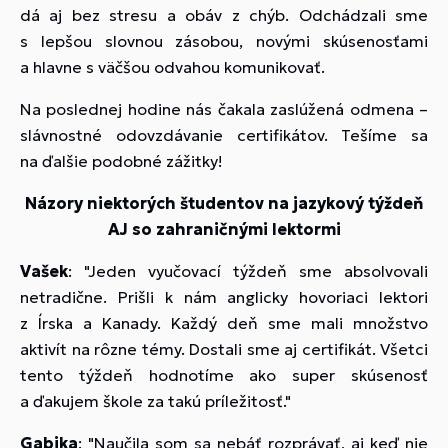
dá aj bez stresu a obáv z chýb. Odchádzali sme
s lepšou slovnou zásobou, novými skúsenosťami
a hlavne s väčšou odvahou komunikovať.
Na poslednej hodine nás čakala zaslúžená odmena –
slávnostné odovzdávanie certifikátov. Tešíme sa
na ďalšie podobné zážitky!
Názory niektorých študentov na jazykový týždeň
AJ so zahraničnými lektormi
Vašek
:
"Jeden vyučovací týždeň sme absolvovali
netradične. Prišli k nám anglicky hovoriaci lektori
z Írska a Kanady. Každý deň sme mali množstvo
aktivít na rôzne témy. Dostali sme aj certifikát. Všetci
tento týždeň hodnotíme ako super skúsenosť
a ďakujem škole za takú príležitosť."
Gabika
:
"Naučila som sa nebáť rozprávať, aj keď nie