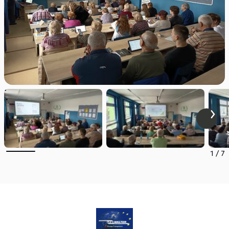
1
/
7