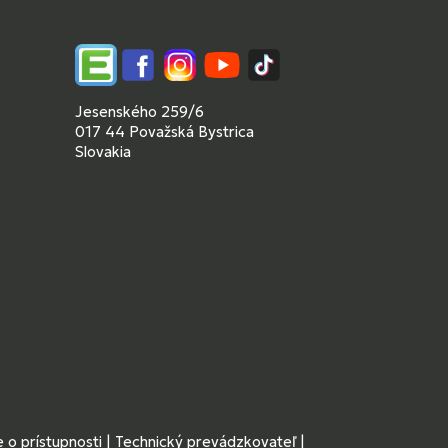
Edupage
Facebook
Instagram
YouTube
TikTok
Jesenského 259/6
017 44 Považská Bystrica
Slovakia
 o prístupnosti
|
Technický prevádzkovateľ
|