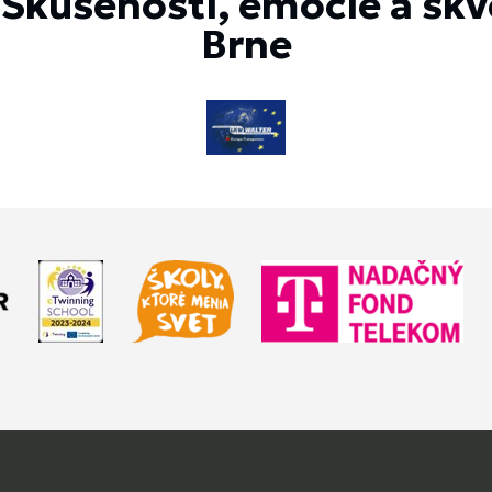
Skúsenosti, emócie a skv
Brne