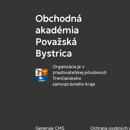
Obchodná
akadémia
Považská
Bystrica
Organizácia je v
zriaďovateľskej pôsobnosti
Trenčianskeho
samosprávneho kraja
Generuje
CMS
Ochrana osobných 