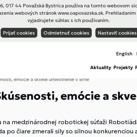
 017 44 Považská Bystrica používa na tomto webovom sídl
azenia webových stránok www.oapovazska.sk. Prehliadaním
vyjadrujete súhlas s ich používaním.
Prijať cookies
Odmietnuť cookies
Nastaviť cookies
English
Aktuality
Projekty
nosti, emócie a skvelé umiestnenie v Brne
kúsenosti, emócie a skve
 na medzinárodnej robotickej súťaži Robotiáda v
a po čiare zmerali sily so silnou konkurenciou a