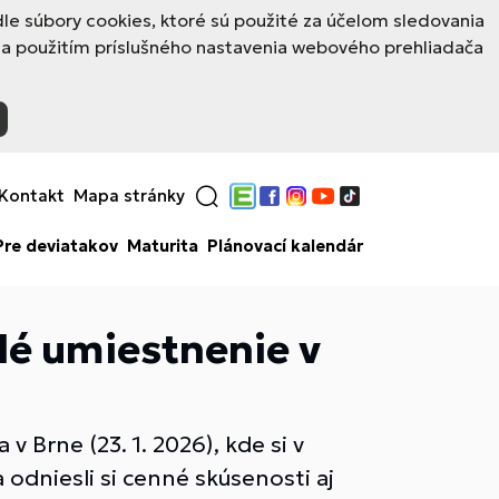
e súbory cookies, ktoré sú použité za účelom sledovania
 a použitím príslušného nastavenia webového prehliadača
Kontakt
Mapa stránky
Edupage
Facebook
Instagram
YouTube
TikTok
Pre deviatakov
Maturita
Plánovací kalendár
lé umiestnenie v
 Brne (23. 1. 2026), kde si v
 odniesli si cenné skúsenosti aj