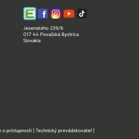
Edupage
Facebook
Instagram
YouTube
TikTok
Jesenského 259/6
017 44 Považská Bystrica
Slovakia
 o prístupnosti
|
Technický prevádzkovateľ
|