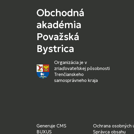
Obchodná
akadémia
Považská
Bystrica
Organizácia je v
zriaďovateľskej pôsobnosti
Trenčianskeho
samosprávneho kraja
Generuje
CMS
Ochrana osobných 
BUXUS
Správca obsahu