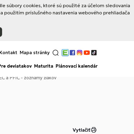
e súbory cookies, ktoré sú použité za účelom sledovania
 a použitím príslušného nastavenia webového prehliadača
Kontakt
Mapa stránky
Edupage
Facebook
Instagram
YouTube
TikTok
Pre deviatakov
Maturita
Plánovací kalendár
a EČ a PFIČ - zoznamy žiakov
Vytlačiť