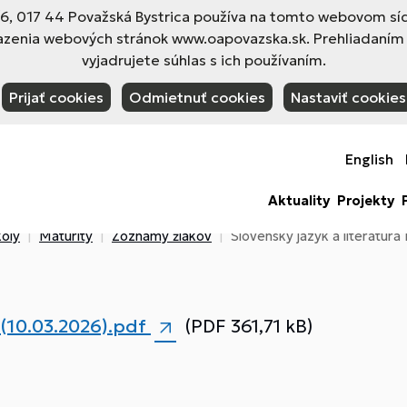
 017 44 Považská Bystrica používa na tomto webovom sídl
azenia webových stránok www.oapovazska.sk. Prehliadaním
vyjadrujete súhlas s ich používaním.
Prijať cookies
Odmietnuť cookies
Nastaviť cookies
English
Aktuality
Projekty
oly
Maturity
Zoznamy žiakov
Slovenský jazyk a literatúr
 (10.03.2026).pdf
(PDF 361,71 kB)