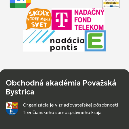
Obchodná akadémia Považská
Bystrica
Organizácia je v zriaďovateľskej pôsobnosti
Trenčianskeho samosprávneho kraja